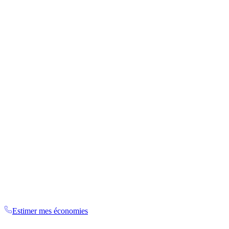
Téléphone
06 93 53 20 25
Email
contact@electroconceptoi.com
Siège
45 rue ruisseau des noirs,
97400 Saint-Denis, La Réunion
Estimer mes économies