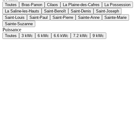
Toutes
Bras-Panon
Cilaos
La Plaine-des-Cafres
La Possession
La Saline-les-Hauts
Saint-Benoît
Saint-Denis
Saint-Joseph
Saint-Louis
Saint-Paul
Saint-Pierre
Sainte-Anne
Sainte-Marie
Sainte-Suzanne
Puissance
Toutes
3 kWc
6 kWc
6.6 kWc
7.2 kWc
9 kWc
9
kWc
Sainte-Suzanne
Installation 9.0 kWc + batterie
Installation de 15 panneaux solaires pour une puissance de 9 kWc
avec batterie de stockage à Sainte-Suzanne. Vue dynamique le long
des panneaux avec piscine en arrière-plan.
Panneaux
15
Économies
-
80
%
2026-01
6.6
kWc
Cilaos