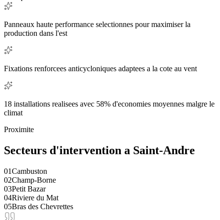
Panneaux haute performance selectionnes pour maximiser la
production dans l'est
Fixations renforcees anticycloniques adaptees a la cote au vent
18 installations realisees avec 58% d'economies moyennes malgre le
climat
Proximite
Secteurs d'intervention a
Saint-Andre
0
1
Cambuston
0
2
Champ-Borne
0
3
Petit Bazar
0
4
Riviere du Mat
0
5
Bras des Chevrettes