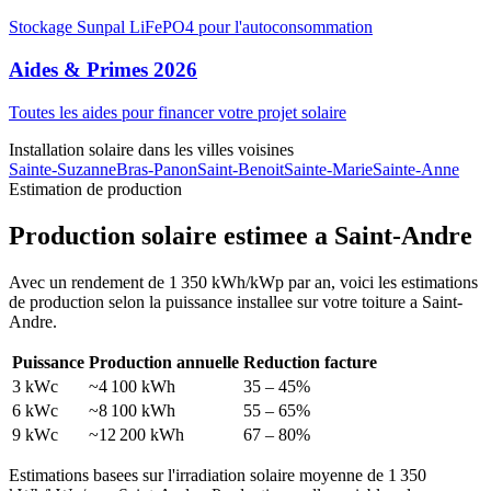
Stockage Sunpal LiFePO4 pour l'autoconsommation
Aides & Primes 2026
Toutes les aides pour financer votre projet solaire
Installation solaire dans les villes voisines
Sainte-Suzanne
Bras-Panon
Saint-Benoit
Sainte-Marie
Sainte-Anne
Estimation de production
Production solaire estimee a
Saint-Andre
Avec un rendement de
1 350
kWh/kWp par an, voici les estimations
de production selon la puissance installee sur votre toiture a
Saint-
Andre
.
Puissance
Production annuelle
Reduction facture
3 kWc
~4 100 kWh
35 – 45%
6 kWc
~8 100 kWh
55 – 65%
9 kWc
~12 200 kWh
67 – 80%
Estimations basees sur l'irradiation solaire moyenne de
1 350